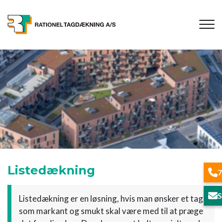
Gå
til
hovedindhold
Listedækning
7
S
Listedækning er en løsning, hvis man ønsker et tag,
som markant og smukt skal være med til at præge