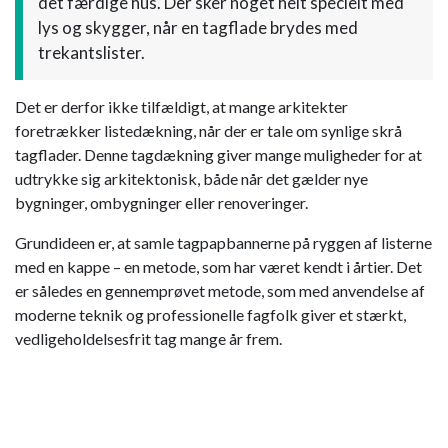
det færdige hus. Der sker noget helt specielt med
lys og skygger, når en tagflade brydes med
trekantslister.
​Det er derfor ikke tilfældigt, at mange arkitekter
foretrækker listedækning, når der er tale om synlige skrå
tagflader. Denne tagdækning giver mange muligheder for at
udtrykke sig arkitektonisk, både når det gælder nye
bygninger, ombygninger eller renoveringer.
​Grundideen er, at samle tagpapbannerne på ryggen af listerne
med en kappe – en metode, som har været kendt i årtier. Det
er således en gennemprøvet metode, som med anvendelse af
moderne teknik og professionelle fagfolk giver et stærkt,
vedligeholdelsesfrit tag mange år frem.