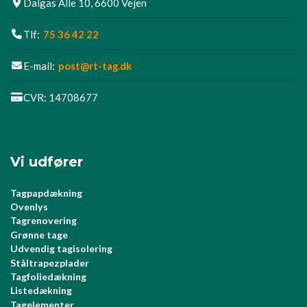
Dalgas Alle 10, 6600 Vejen
Tlf:
75 36 42 22
E-mail:
post@rt-tag.dk
CVR: 14708677
Vi udfører
Tagpapdækning
Ovenlys
Tagrenovering
Grønne tage​
Udvendig tagisolering​
Ståltrapezplader
Tagfoliedækning
Listedækning
Tagelementer