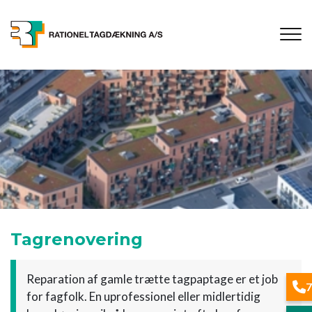
Gå
til
hovedindhold
Tagrenovering
Reparation af gamle trætte tagpaptage er et job
7
for fagfolk. En uprofessionel eller midlertidig